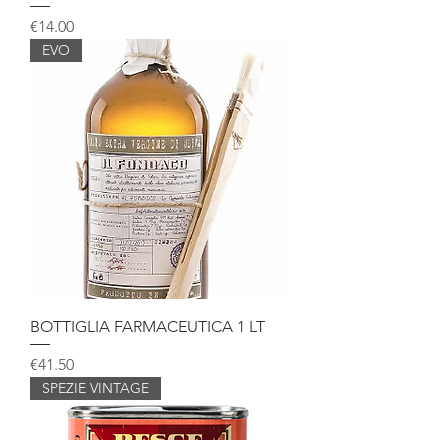
Price
€14.00
EVO
BOTTIGLIA FARMACEUTICA 1 LT
Price
€41.50
SPEZIE VINTAGE