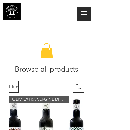
ESTATE SANT'ILARIO PINETO
Az. Agricola Laila Colancecco
Browse all products
Filter
OLIO EXTRA VERGINE DI OLIVA BI