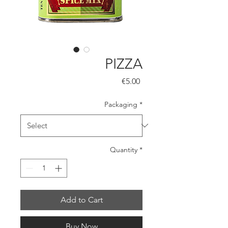
PIZZA
Price
€5.00
Packaging
*
Quantity
*
Add to Cart
Buy Now