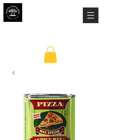
ESTATE SANT'ILARIO PINETO
Az. Agricola Laila Colancecco