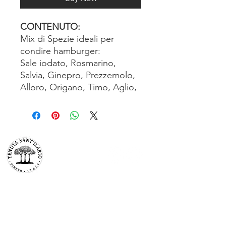
CONTENUTO:
Mix di Spezie ideali per
condire hamburger:
Sale iodato, Rosmarino,
Salvia, Ginepro, Prezzemolo,
Alloro, Origano, Timo, Aglio,
TENUTA SAN’ILARIO PINETO
Az. Agricola Colancecco Laila
viaG. D’annunzio 215,