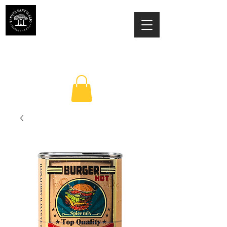
ESTATE SANT'ILARIO PINETO
Az. Agricola Laila Colancecco