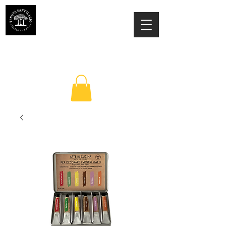
ESTATE SANT'ILARIO PINETO
Az. Agricola Laila Colancecco