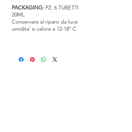
PACKAGING:
PZ. 6 TUBETTI
20ML
Conservare al riparo da luce
umidita’ e calore a 12-18° C
TENUTA SAN’ILARIO PINETO
Az. Agricola Colancecco Laila
viaG. D’annunzio 215,
64025 Pineto Teramo