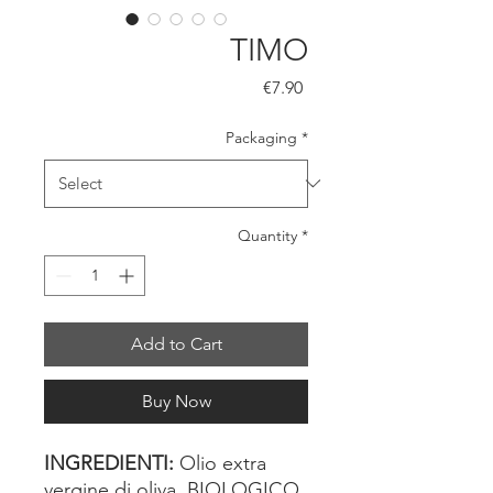
TIMO
Price
€7.90
Packaging
*
Quantity
*
Add to Cart
Buy Now
INGREDIENTI:
Olio extra
vergine di oliva BIOLOGICO