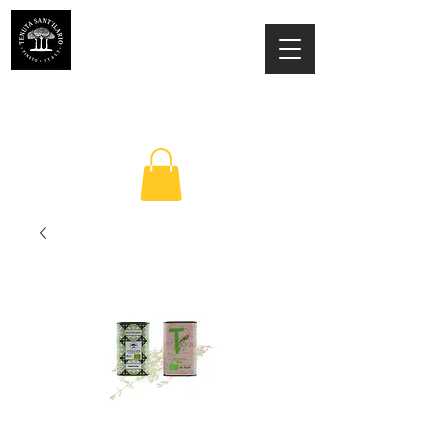
ESTATE SANT'ILARIO PINETO
Az. Agricola Laila Colancecco