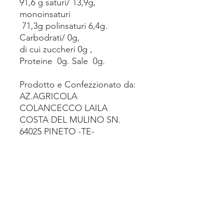
91,6 g saturi/ 13,9g,
monoinsaturi
71,3g polinsaturi 6,4g.
Carbodrati/ 0g,
di cui zuccheri 0g ,
Proteine 0g. Sale 0g.
Prodotto e Confezzionato da:
AZ.AGRICOLA
COLANCECCO LAILA
COSTA DEL MULINO SN.
64025 PINETO -TE-