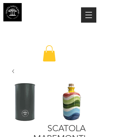
ESTATE SANT'ILARIO PINETO
Az. Agricola Laila Colancecco
SCATOLA