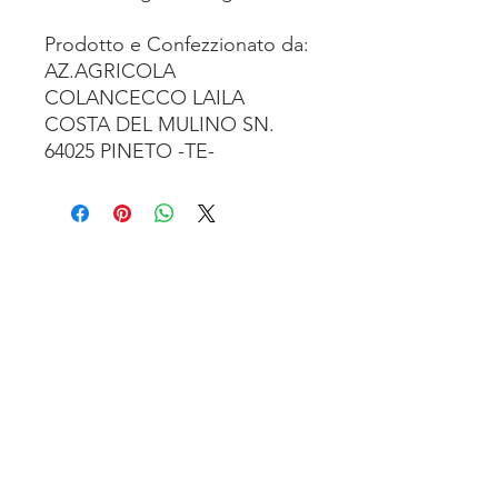
Prodotto e Confezzionato da:
AZ.AGRICOLA
COLANCECCO LAILA
COSTA DEL MULINO SN.
64025 PINETO -TE-
TENUTA SAN’ILARIO PINETO
Az. Agricola Colancecco Laila
viaG. D’annunzio 215,
64025 Pineto Teramo
p.iva
01732500671