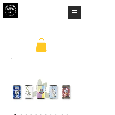
ESTATE SANT'ILARIO PINETO
Az. Agricola Laila Colancecco