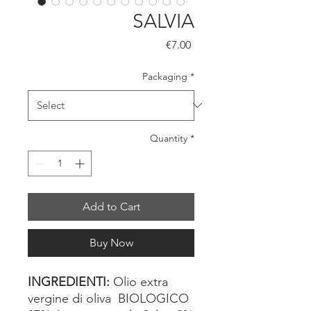
SALVIA
Price
€7.00
Packaging
*
Quantity
*
Add to Cart
Buy Now
INGREDIENTI:
Olio extra
vergine di oliva BIOLOGICO