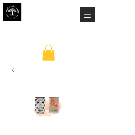
ESTATE SANT'ILARIO PINETO
Az. Agricola Laila Colancecco