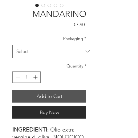
MANDARINO
Price
€7.90
Packaging
*
Quantity
*
Add to Cart
Buy Now
INGREDIENTI:
Olio extra
vergine di oliva BIOLOGICO