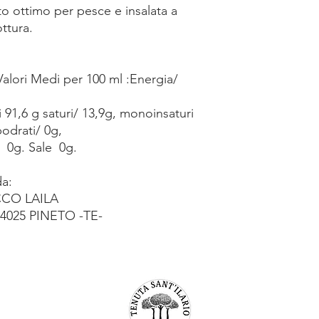
to ottimo per pesce e insalata a
ttura.
Valori Medi per 100 ml :Energia/
ui 91,6 g saturi/ 13,9g, monoinsaturi
bodrati/ 0g,
e 0g. Sale 0g.
a:
CO LAILA
025 PINETO -TE-