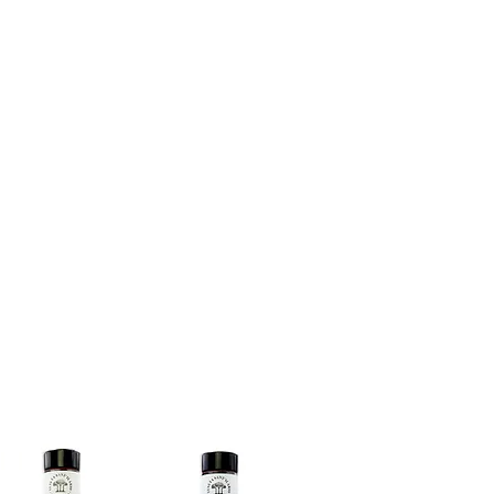
Offers
Video
Site
Shop
Customer care
Home-old
INETO
info@tenutasantilario.com
(+39) 33392961