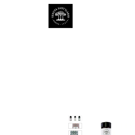
ESTATE SANT'ILARIO P
Az. Agricola Laila Colancecco