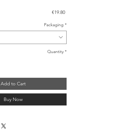
Price
€19.80
Packaging
*
Quantity
*
Add to Cart
Buy Now