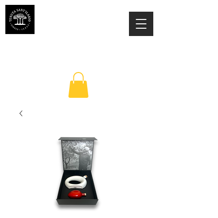
ESTATE SANT'ILARIO PINETO
Az. Agricola Laila Colancecco