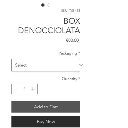
SKU: TSI 453
BOX
DENOCCIOLATA
Price
€80.00
Packaging
*
Quantity
*
Add to Cart
Buy Now