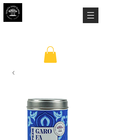
ESTATE SANT'ILARIO PINETO
Az. Agricola Laila Colancecco