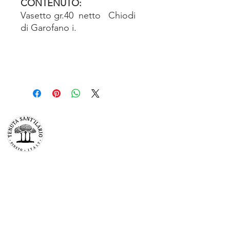
CONTENUTO:
Vasetto gr.40 netto Chiodi
di Garofano i.
TENUTA SAN’ILARIO PINETO
Az. Agricola Colancecco Laila
viaG. D’annunzio 215,
64025 Pineto Teramo
p.iva
01732500671