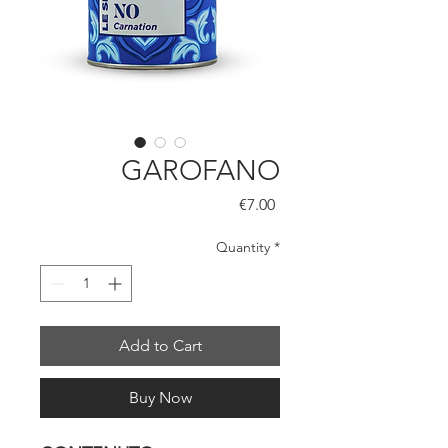
GAROFANO
Price
€7.00
Quantity
*
Add to Cart
Buy Now