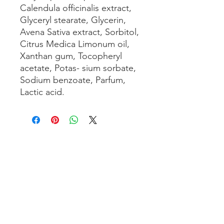
Calendula officinalis extract,
Glyceryl stearate, Glycerin,
Avena Sativa extract, Sorbitol,
Citrus Medica Limonum oil,
Xanthan gum, Tocopheryl
acetate, Potas- sium sorbate,
Sodium benzoate, Parfum,
Lactic acid.
TENUTA SAN’ILARIO PINETO
Az. Agricola Colancecco Laila
viaG. D’annunzio 215,