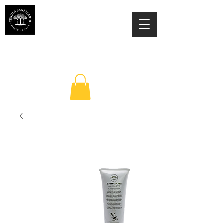
ESTATE SANT'ILARIO PINETO
Az. Agricola Laila Colancecco