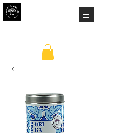
ESTATE SANT'ILARIO PINETO
Az. Agricola Laila Colancecco