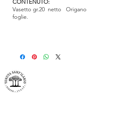
CONTENUTO:
Vasetto gr.20 netto Origano
foglie.
TENUTA SAN’ILARIO PINETO
Az. Agricola Colancecco Laila
viaG. D’annunzio 215,
64025 Pineto Teramo
p.iva
01732500671