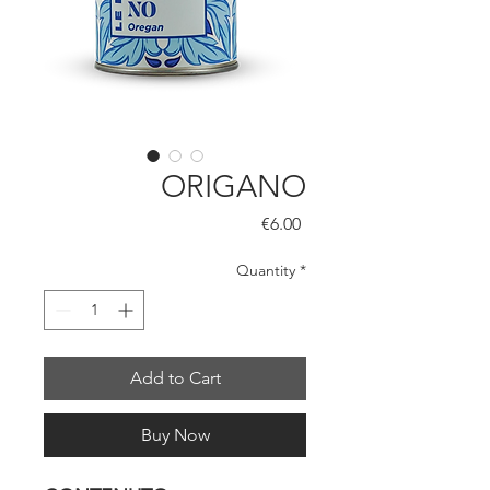
ORIGANO
Price
€6.00
Quantity
*
Add to Cart
Buy Now