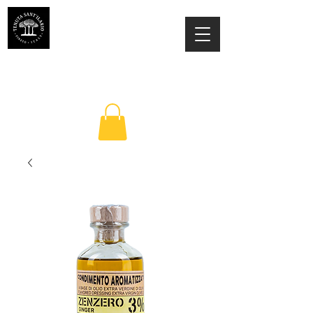
ESTATE SANT'ILARIO PINETO
Az. Agricola Laila Colancecco