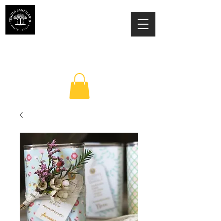
ESTATE SANT'ILARIO PINETO
Az. Agricola Laila Colancecco