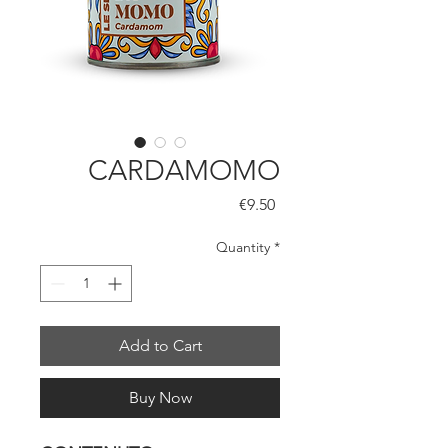
CARDAMOMO
Price
€9.50
Quantity
*
Add to Cart
Buy Now