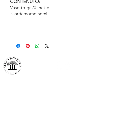
CONTENUTO:
Vasetto gr.20 netto
Cardamomo semi.
TENUTA SAN’ILARIO PINETO
Az. Agricola Colancecco Laila
viaG. D’annunzio 215,
64025 Pineto Teramo
p.iva
01732500671