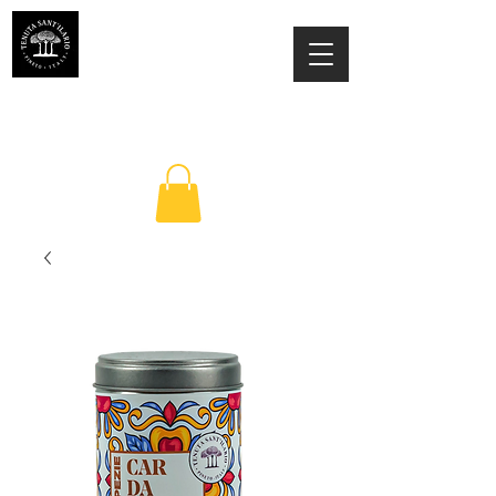
ESTATE SANT'ILARIO PINETO
Az. Agricola Laila Colancecco