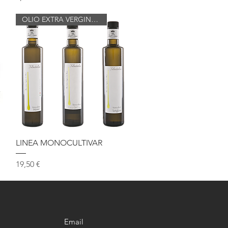
OLIO EXTRA VERGINE DI OLIVA
Vista rapida
LINEA MONOCULTIVAR
Prezzo
19,50 €