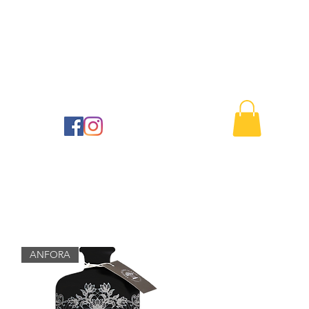
Buono regalo
Contattaci
41
ANFORA