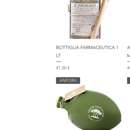
Vista rapida
BOTTIGLIA FARMACEUTICA 1
A
LT
Prezzo
P
41,50 €
4
ANFORA