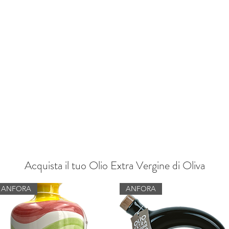
Home
Offerte
Video
Sito
Negozio
Servizio Clienti
PINETO
info@tenutasantilario.com
(+39) 33392961
Acquista il tuo Olio Extra Vergine di Oliva
ANFORA
ANFORA