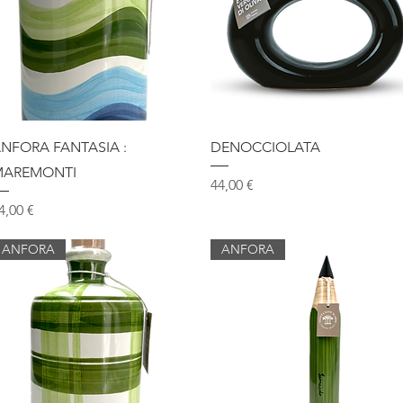
Vista rapida
Vista rapida
NFORA FANTASIA :
DENOCCIOLATA
MAREMONTI
Prezzo
44,00 €
rezzo
4,00 €
ANFORA
ANFORA