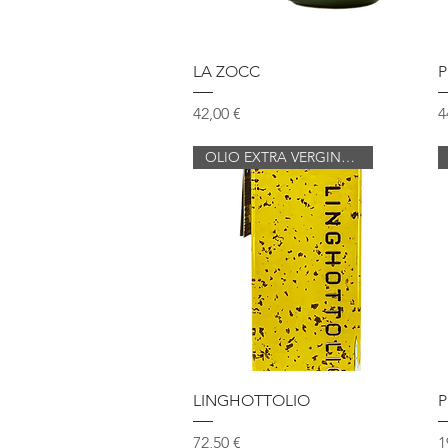
Vista rapida
LA ZOCC
P
Prezzo
P
42,00 €
4
OLIO EXTRA VERGINE DI OLIVA
Vista rapida
LINGHOTTOLIO
P
Prezzo
P
72,50 €
1