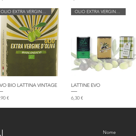
OLIO EXTRA VERGINE DI OLIVA
OLIO EXTRA VERGINE DI OLIVA
Vista rapida
Vista rapida
VO BIO LATTINA VINTAGE
LATTINE EVO
rezzo
Prezzo
,90 €
6,30 €
N