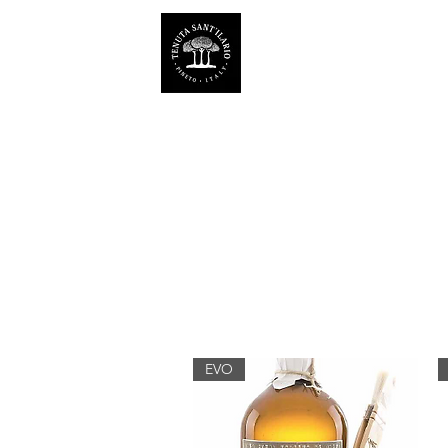
TENUTA SANT'ILARIO 
Az. Agricola Laila Colancecco
EVO