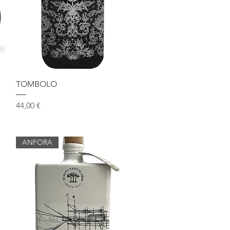
Vista rapida
TOMBOLO
Prezzo
44,00 €
ANFORA