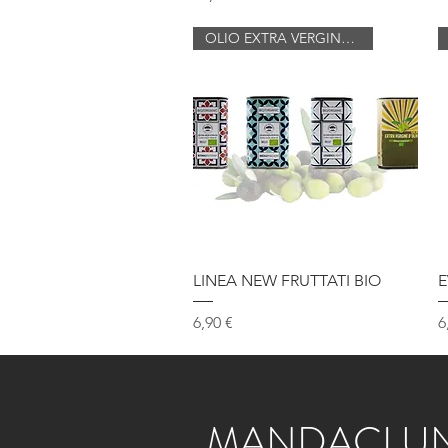
OLIO EXTRA VERGINE DI OLIVA
Vista rapida
LINEA NEW FRUTTATI BIO
E
Prezzo
P
6,90 €
6
MANDACI U