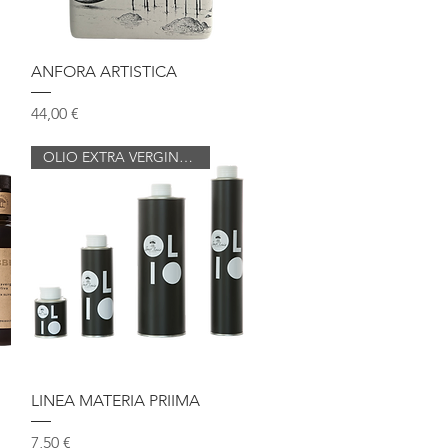
Vista rapida
ANFORA ARTISTICA
Prezzo
44,00 €
OLIO EXTRA VERGINE DI OLIVA
Vista rapida
LINEA MATERIA PRIIMA
Prezzo
7,50 €