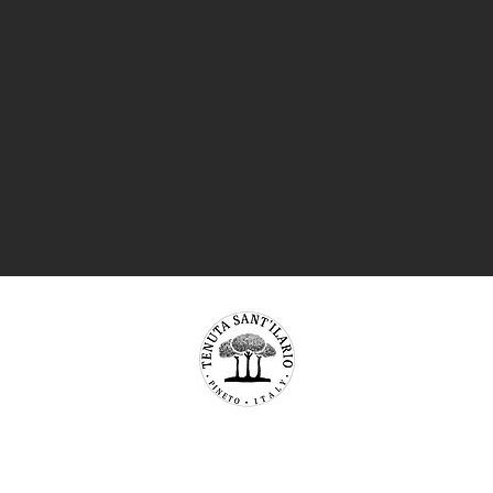
TENUTA SAN’ILARIO PINETO
Az. Agricola Colancecco Laila