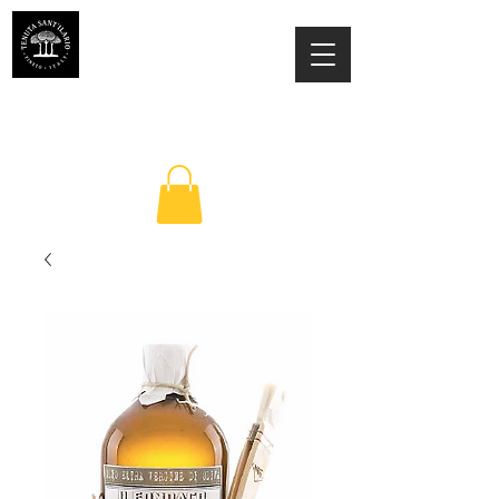
TENUTA SANT'ILARIO PINETO
Az. Agricola Laila Colancecco