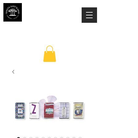
TENUTA SANT'ILARIO PINETO
Az. Agricola Laila Colancecco