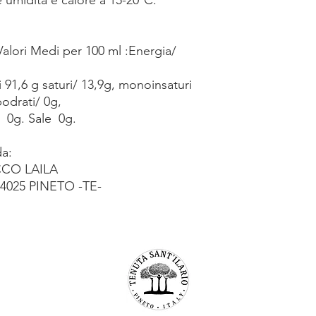
Valori Medi per 100 ml :Energia/
ui 91,6 g saturi/ 13,9g, monoinsaturi
bodrati/ 0g,
e 0g. Sale 0g.
a:
CO LAILA
025 PINETO -TE-