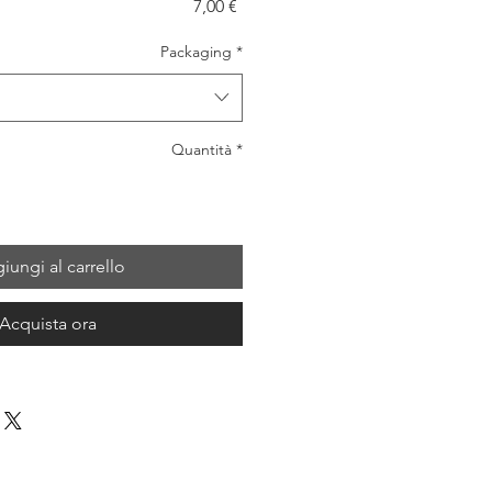
Prezzo
7,00 €
Packaging
*
Quantità
*
iungi al carrello
Acquista ora