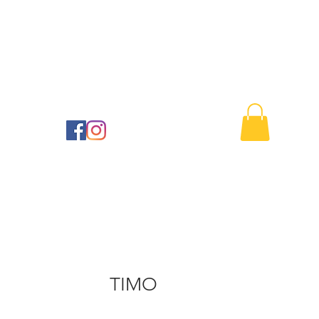
Buono regalo
Contattaci
41
TIMO