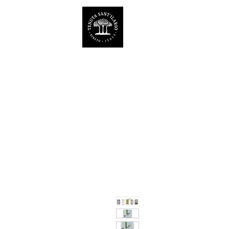
TENUTA SANT'ILARIO 
Az. Agricola Laila Colancecco