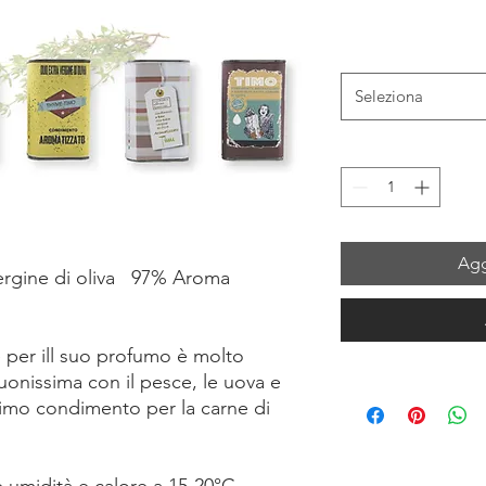
Seleziona
Agg
ergine di oliva 97% Aroma
 per ill suo profumo è molto
Buonissima con il pesce, le uova e
timo condimento per la carne di
e umidità e calore a 15-20°C.