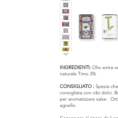
INGREDIENTI:
Olio extra v
naturale Timo 3%
CONSIGLIATO :
Spezia che
consigliata con cibi dolci. 
per aromatizzare salse . Ot
agnello.
Conservare al riparo da luc