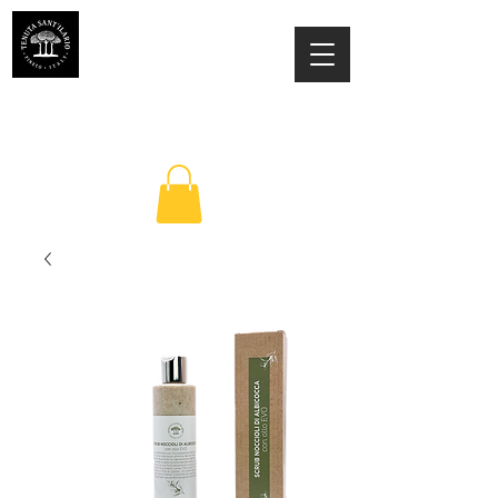
TENUTA SANT'ILARIO PINETO
Az. Agricola Laila Colancecco