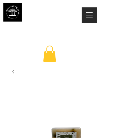
TENUTA SANT'ILARIO PINETO
Az. Agricola Laila Colancecco