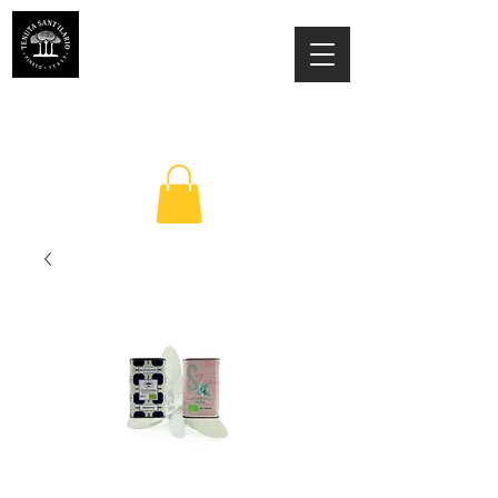
TENUTA SANT'ILARIO PINETO
Az. Agricola Laila Colancecco