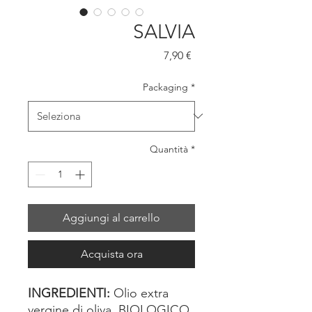
SALVIA
Prezzo
7,90 €
Packaging
*
Quantità
*
Aggiungi al carrello
Acquista ora
INGREDIENTI:
Olio extra
vergine di oliva BIOLOGICO