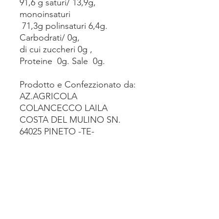
91,6 g saturi/ 13,9g,
monoinsaturi
71,3g polinsaturi 6,4g.
Carbodrati/ 0g,
di cui zuccheri 0g ,
Proteine 0g. Sale 0g.
Prodotto e Confezzionato da:
AZ.AGRICOLA
COLANCECCO LAILA
COSTA DEL MULINO SN.
64025 PINETO -TE-