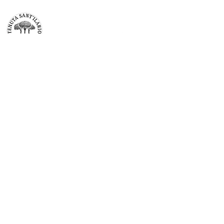
TENUTA SAN’ILARIO PINETO
Az. Agricola Colancecco Laila
viaG. D’annunzio 215,
64025 Pineto Teramo
p.iva
01732500671
C.F. CLNLLA73B45A488U
SDI 5ruo82d
Modulo di iscrizione
Invia