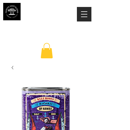
TENUTA SANT'ILARIO PINETO
Az. Agricola Laila Colancecco