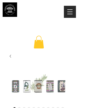
TENUTA SANT'ILARIO PINETO
Az. Agricola Laila Colancecco