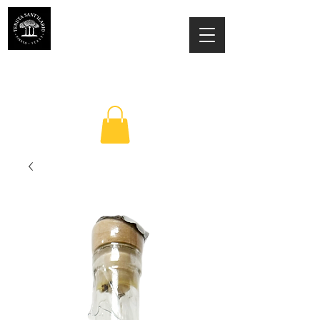
TENUTA SANT'ILARIO PINETO
Az. Agricola Laila Colancecco