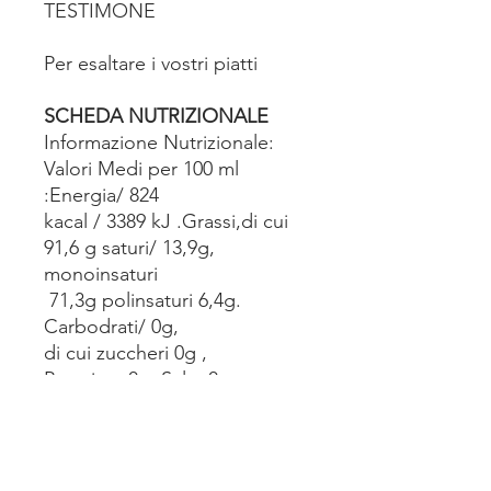
TESTIMONE
Per esaltare i vostri piatti
SCHEDA NUTRIZIONALE
Informazione Nutrizionale:
Valori Medi per 100 ml
:Energia/ 824
kacal / 3389 kJ .Grassi,di cui
91,6 g saturi/ 13,9g,
monoinsaturi
71,3g polinsaturi 6,4g.
Carbodrati/ 0g,
di cui zuccheri 0g ,
Proteine 0g. Sale 0g.
Prodotto e Confezzionato da:
AZ.AGRICOLA
COLANCECCO LAILA