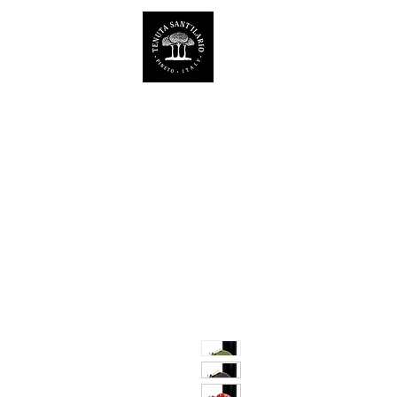
TENUTA SANT'ILARIO 
Az. Agricola Laila Colancecco