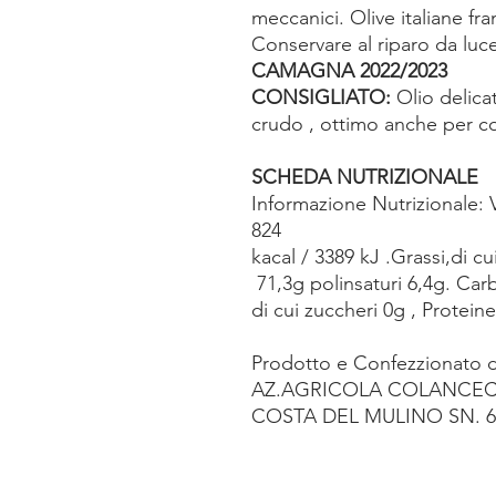
meccanici. Olive italiane fran
Conservare al riparo da luce
CAMAGNA 2022/2023
CONSIGLIATO:
Olio delica
crudo , ottimo anche per co
SCHEDA NUTRIZIONALE
Informazione Nutrizionale: 
824
kacal / 3389 kJ .Grassi,di c
71,3g polinsaturi 6,4g. Car
di cui zuccheri 0g , Protein
Prodotto e Confezzionato d
AZ.AGRICOLA COLANCEC
COSTA DEL MULINO SN. 64