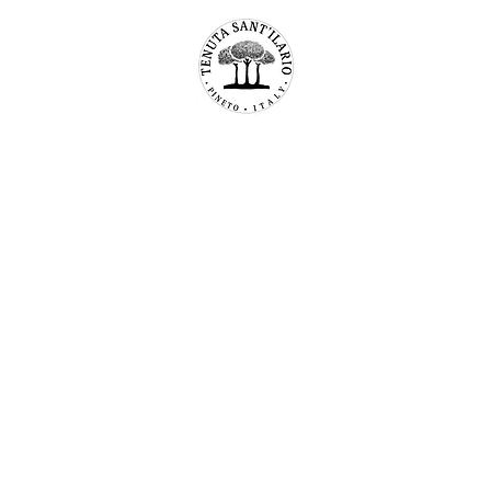
TENUTA SAN’ILARIO PINETO
Az. Agricola Colancecco Laila
viaG. D’annunzio 215,
64025 Pineto Teramo
p.iva 01732500671
C.F. CLNLLA73B45A488U
SDI 5ruo82d
info@tenutasantilario.com
(+39) 3339296141