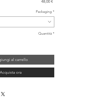
Prezzo
48,00 €
Packaging
*
Quantità
*
iungi al carrello
Acquista ora