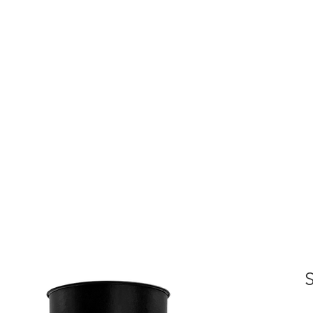
Home
Offerte
Video
Sito
Negozio
Servizio Clienti
PINETO
info@tenutasantilario.com
(+39) 33392961