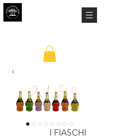
TENUTA SANT'ILARIO PINETO
Az. Agricola Laila Colancecco
I FIASCHI