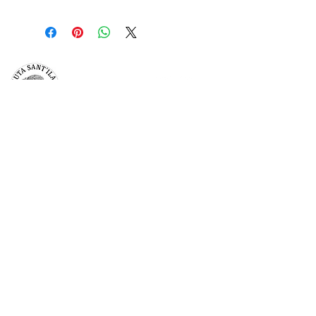
TENUTA SAN’ILARIO PINETO
Az. Agricola Colancecco Laila
viaG. D’annunzio 215,
64025 Pineto Teramo
p.iva
01732500671
C.F. CLNLLA73B45A488U
SDI 5ruo82d
Modulo di iscrizione