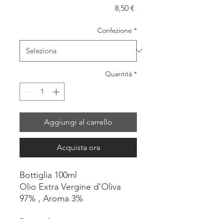
Prezzo
8,50 €
Confezione
*
Quantità
*
Aggiungi al carrello
Acquista ora
Bottiglia 100ml
Olio Extra Vergine d’Oliva
97% , Aroma 3%