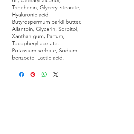
oil, Cetearyl alcohol,
Tribehenin, Glyceryl stearate,
Hyaluronic acid,
Butyrospermum parkii butter,
Allantoin, Glycerin, Sorbitol,
Xanthan gum, Parfum,
Tocopheryl acetate,
Potassium sorbate, Sodium
benzoate, Lactic acid.
TENUTA SAN’ILARIO PINETO
Az. Agricola Colancecco Laila
viaG. D’annunzio 215,