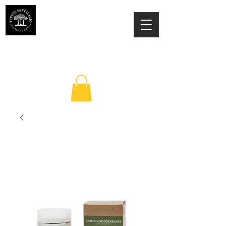
TENUTA SANT'ILARIO PINETO
Az. Agricola Laila Colancecco