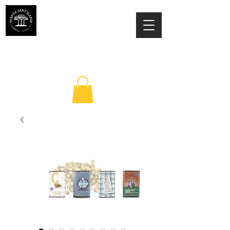
TENUTA SANT'ILARIO PINETO
Az. Agricola Laila Colancecco