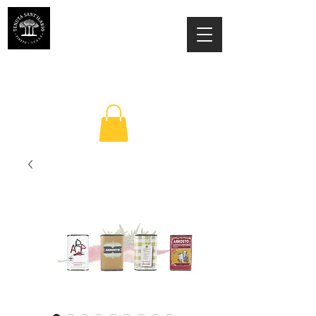
TENUTA SANT'ILARIO PINETO
Az. Agricola Laila Colancecco