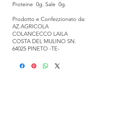
Proteine 0g. Sale 0g.
Prodotto e Confezzionato da:
AZ.AGRICOLA
COLANCECCO LAILA
COSTA DEL MULINO SN.
64025 PINETO -TE-
TENUTA SAN’ILARIO PINETO
Az. Agricola Colancecco Laila
viaG. D’annunzio 215,
64025 Pineto Teramo