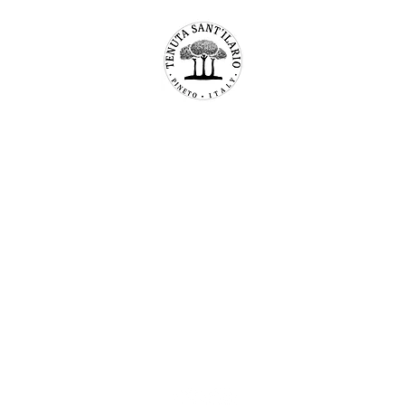
TENUTA SAN’ILARIO PINETO
Az. Agricola Colancecco Laila
viaG. D’annunzio 215,
64025 Pineto Teramo
p.iva 01732500671
C.F. CLNLLA73B45A488U
SDI 5ruo82d
info@tenutasantilario.com
(+39) 3339296141