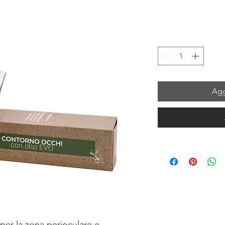
Agg
 per la zona perioculare e