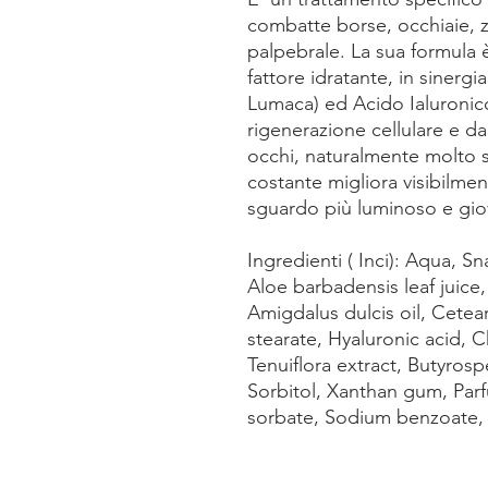
combatte borse, occhiaie, z
palpebrale. La sua formula 
fattore idratante, in sinergi
Lumaca) ed Acido Ialuronico
rigenerazione cellulare e da
occhi, naturalmente molto so
costante migliora visibilme
sguardo più luminoso e gio
Ingredienti ( Inci): Aqua, Sna
Aloe barbadensis leaf juice
Amigdalus dulcis oil, Cetear
stearate, Hyaluronic acid, 
Tenuiflora extract, Butyrosp
Sorbitol, Xanthan gum, Par
sorbate, Sodium benzoate, L