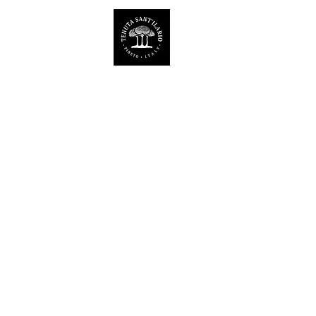
TENUTA SANT'ILARIO 
Az. Agricola Laila Colancecco