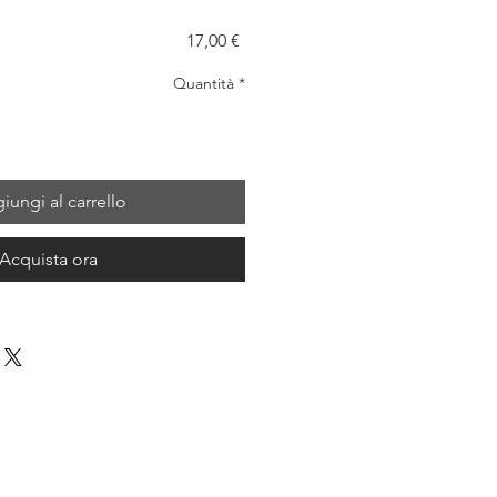
Prezzo
17,00 €
Quantità
*
iungi al carrello
Acquista ora