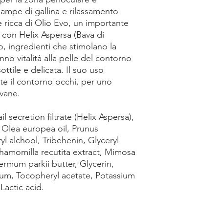
ampe di gallina e rilassamento
è ricca di Olio Evo, un importante
a con Helix Aspersa (Bava di
, ingredienti che stimolano la
nno vitalità alla pelle del contorno
ttile e delicata. Il suo uso
nte il contorno occhi, per uno
vane.
il secretion filtrate (Helix Aspersa),
, Olea europea oil, Prunus
yl alchool, Tribehenin, Glyceryl
Chamomilla recutita extract, Mimosa
ermum parkii butter, Glycerin,
fum, Tocopheryl acetate, Potassium
actic acid.