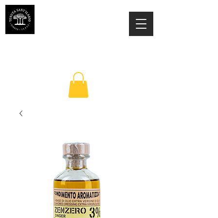
TENUTA SANT'ILARIO PINETO
Az. Agricola Laila Colancecco