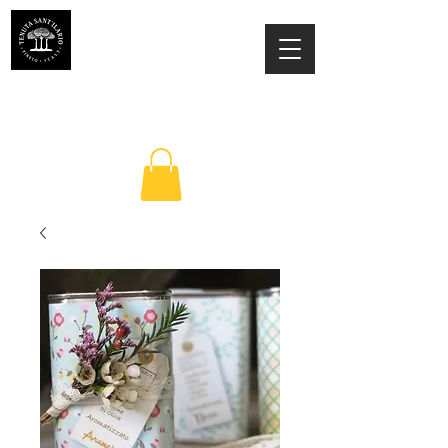
TENUTA SANT'ILARIO PINETO
Az. Agricola Laila Colancecco