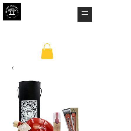
TENUTA SANT'ILARIO PINETO
Az. Agricola Laila Colancecco