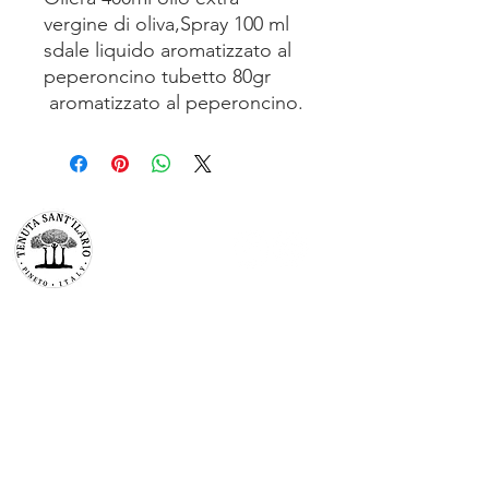
vergine di oliva,Spray 100 ml
sdale liquido aromatizzato al
peperoncino tubetto 80gr
aromatizzato al peperoncino.
TENUTA SAN’ILARIO PINETO
Az. Agricola Colancecco Laila
viaG. D’annunzio 215,
64025 Pineto Teramo
p.iva
01732500671
C.F. CLNLLA73B45A488U