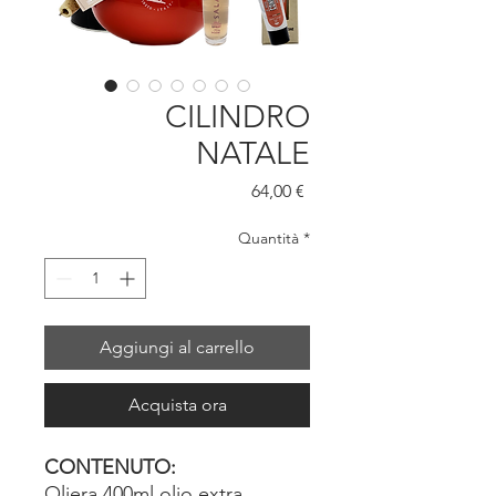
CILINDRO
NATALE
Prezzo
64,00 €
Quantità
*
Aggiungi al carrello
Acquista ora
CONTENUTO:
Oliera 400ml olio extra