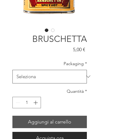
BRUSCHETTA
Prezzo
5,00 €
Packaging
*
Quantità
*
Aggiungi al carrello
Acquista ora