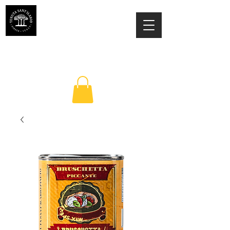
TENUTA SANT'ILARIO PINETO
Az. Agricola Laila Colancecco