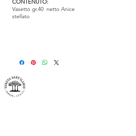
CONTENUTO:
Vasetto gr.40 netto Anice
stellato
TENUTA SAN’ILARIO PINETO
Az. Agricola Colancecco Laila
viaG. D’annunzio 215,
64025 Pineto Teramo