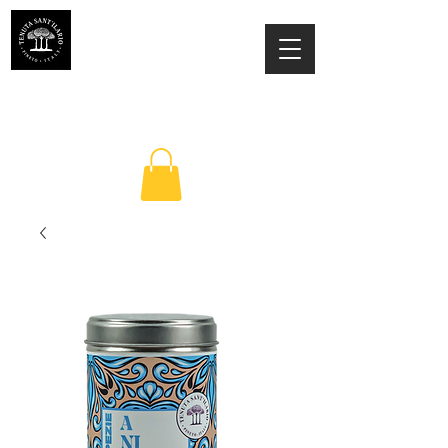
TENUTA SANT'ILARIO PINETO
Az. Agricola Laila Colancecco