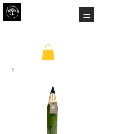
TENUTA SANT'ILARIO PINETO
Az. Agricola Laila Colancecco