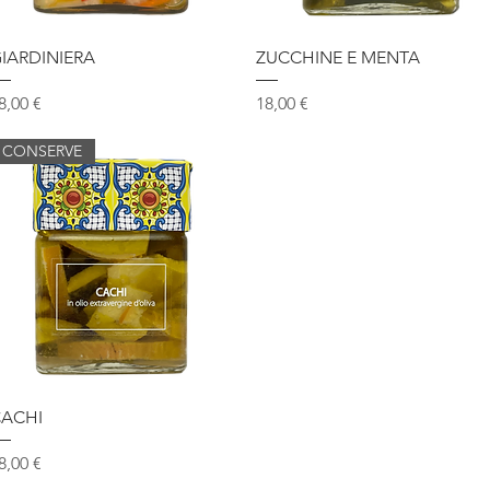
Vista rapida
Vista rapida
IARDINIERA
ZUCCHINE E MENTA
rezzo
Prezzo
8,00 €
18,00 €
CONSERVE
Vista rapida
ACHI
rezzo
8,00 €