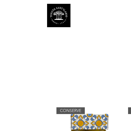
TENUTA SANT'ILARIO 
Az. Agricola Laila Colancecco
CONSERVE