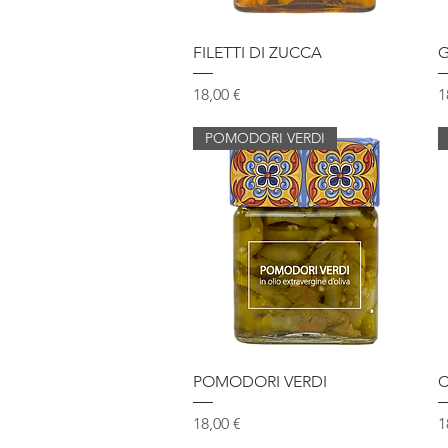
Vista rapida
FILETTI DI ZUCCA
G
Prezzo
P
18,00 €
1
POMODORI VERDI
Vista rapida
POMODORI VERDI
C
Prezzo
P
18,00 €
1