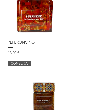
Vista rapida
PEPERONCINO
Prezzo
18,00 €
CONSERVE