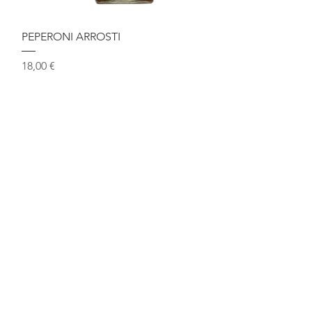
Vista rapida
PEPERONI ARROSTI
Prezzo
18,00 €