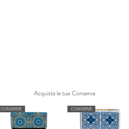
Home
Offerte
Video
Sito
Negozio
Servizio Clienti
PINETO
info@tenutasantilario.com
(+39) 33392961
Acquista le tue Conserve
CONSERVE
CONSERVE