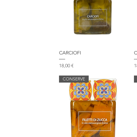
Vista rapida
CARCIOFI
C
Prezzo
P
18,00 €
1
CONSERVE